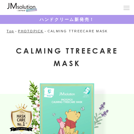
ハンドクリーム新発売！
Top
PHOTOPICK
CALMING TTREECARE MASK
CALMING TTREECARE
MASK