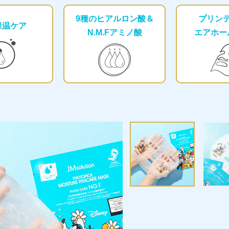
9種のヒアルロン酸＆
プリン
保温ケア
N.M.Fアミノ酸
エアホー