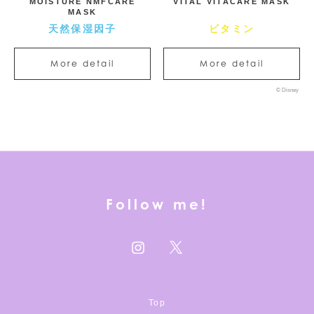
VITAL VITACARE MASK
NOURISHING HNYCARE
MASK
ビタミン
はちみつ
More detail
More detail
© Disney
Follow me!
Top